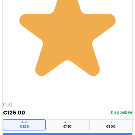
(22)
€
125.00
Disponibile
1–3
4–5
6+
€125
€110
€100