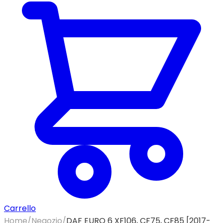
Carrello
Home
/
Negozio
/
DAF EURO 6 XF106, CF75, CF85 [2017-