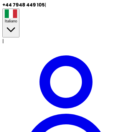
+44 7948 449 105
|
Italiano
|