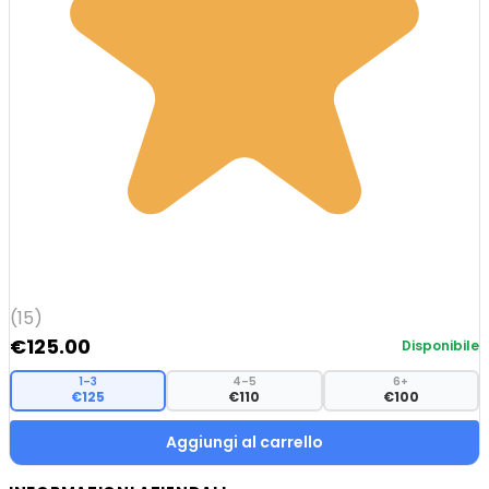
(15)
€
125.00
Disponibile
1–3
4–5
6+
€125
€110
€100
Aggiungi al carrello