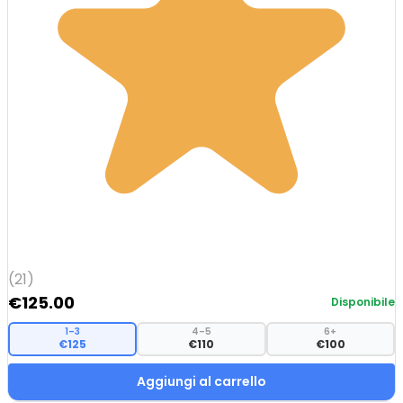
(21)
€
125.00
Disponibile
1–3
4–5
6+
€125
€110
€100
Aggiungi al carrello