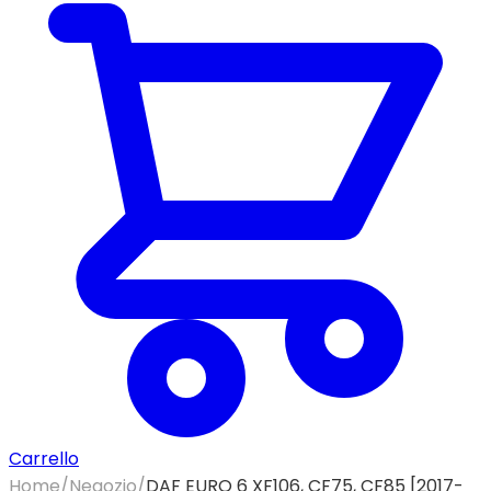
Carrello
Home
/
Negozio
/
DAF EURO 6 XF106, CF75, CF85 [2017-