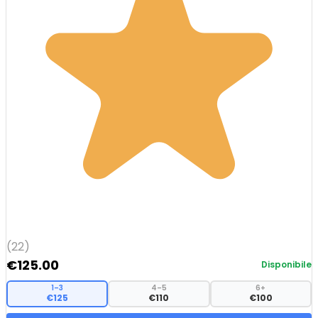
(22)
€
125.00
Disponibile
1–3
4–5
6+
€125
€110
€100