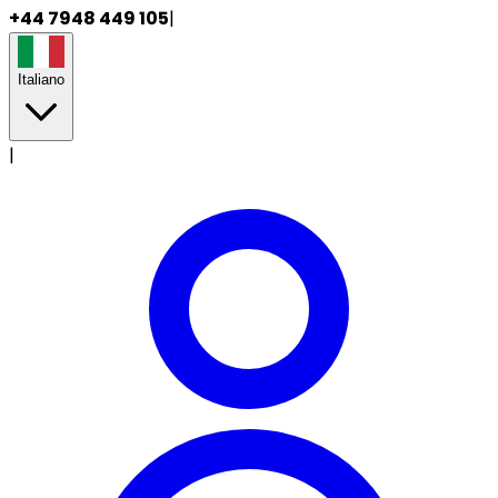
+44 7948 449 105
|
Italiano
|