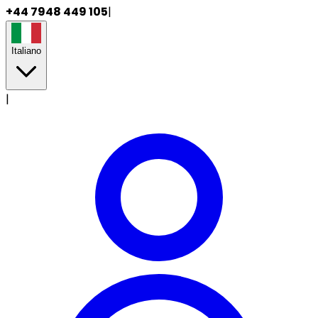
+44 7948 449 105
|
Italiano
|