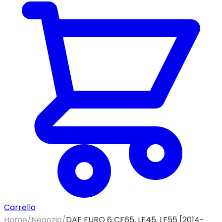
Carrello
Home
/
Negozio
/
DAF EURO 6 CF65, LF45, LF55 [2014-